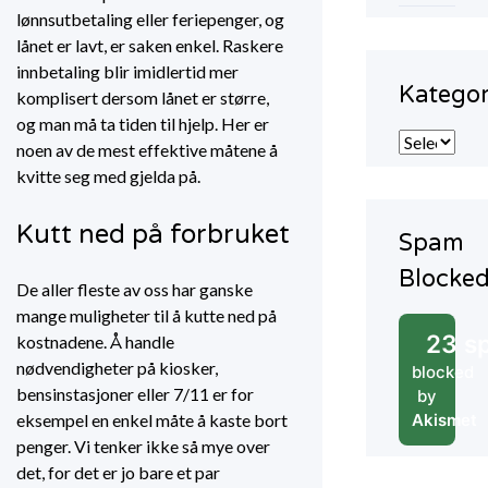
lønnsutbetaling eller feriepenger, og
lånet er lavt, er saken enkel. Raskere
innbetaling blir imidlertid mer
Kategor
komplisert dersom lånet er større,
og man må ta tiden til hjelp. Her er
Kategorier
noen av de mest effektive måtene å
kvitte seg med gjelda på.
Kutt ned på forbruket
Spam
Blocke
De aller fleste av oss har ganske
mange muligheter til å kutte ned på
23 s
kostnadene. Å handle
nødvendigheter på kiosker,
blocked
bensinstasjoner eller 7/11 er for
by
Akismet
eksempel en enkel måte å kaste bort
penger. Vi tenker ikke så mye over
det, for det er jo bare et par