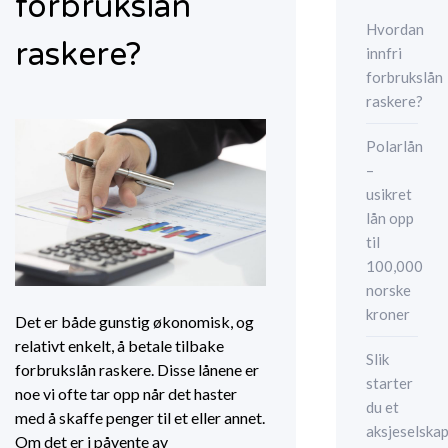
forbrukslån
Hvordan
raskere?
innfri
forbrukslån
raskere?
Polarlån
–
usikret
lån opp
til
100,000
norske
kroner
Det er både gunstig økonomisk, og
relativt enkelt, å betale tilbake
Slik
forbrukslån raskere. Disse lånene er
starter
noe vi ofte tar opp når det haster
du et
med å skaffe penger til et eller annet.
aksjeselska
Om det er i påvente av